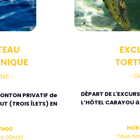
TEAU
EXC
INIQUE
TORT
- D
INS -
DÉPART DE L'EXCURS
ONTON PRIVATIF de 
L’HÔTEL CARAYOU à 
T (TROIS ÎLETS) EN 
HORA
17H00
Tous no
 à 09h00