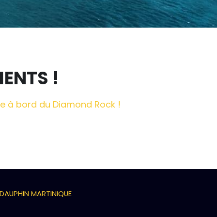
IENTS !
que à bord du Diamond Rock !
 DAUPHIN MARTINIQUE